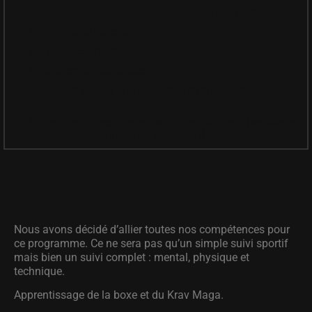
Réduit le stress/la colère et apprendre à le gérer
Affinera ta silhouette
Tonifiera tes muscles
Améliorera ta souplesse
Apprendre à gérer une agression avant, pendant et
après
Apprendre à gérer une situation conflictuelle (verbale et
posturale, personnelle ou agression)
Concrètement :
Nous avons décidé d’allier toutes nos compétences pour
ce programme. Ce ne sera pas qu’un simple suivi sportif
mais bien un suivi complet : mental, physique et
technique.
Apprentissage de la boxe et du Krav Maga.