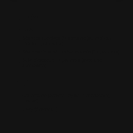
Durée:
Un An
Séances sportives 2x semaine (au meilleur
moment pour vous)
Séances de suivi motivationnelle (1x par mois)
Suivi diététique 1x par mois (avec une
spécialiste)
Où?
Colfontaine (activité physique et coaching
mental)
Givry (diététique)