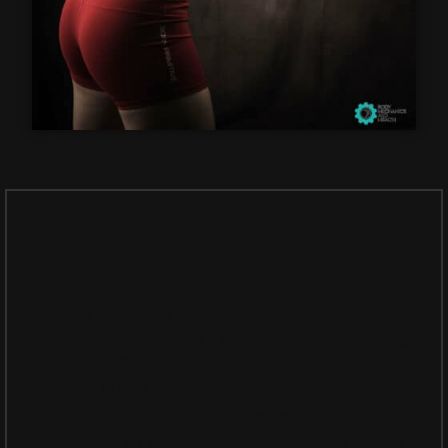
Vous apprendrez à:
Gérer votre stress/votre colère
Avoir confiance en vous
Manger sainement sans pour autant vous priver
Établir un entraînement à la maison en effectuant les
bons mouvements
Boxer et le Krav Maga
Vous positionner face à un agresseur
Répondre à un agresseur pour minimiser les risques