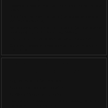
Passer au-dessus de la crainte de prendre des coups au
besoin
Vous fixer des objectifs clairs, (transposable, dans la
vie de tous les jours)
Ne plus avoir peur de la confrontation (tant dans la vie
personnelle qu’en situation d’agression)
Renforcer votre mental avec la pratique sportive
Comment passer au-dessus de la crainte de prendre
des coups
Les bénéfices personnels au
terme de cette formation:
Augmenter la confiance en soi
Apprendre à mieux se connaître
Améliorer l’énergie au quotidien
Favoriser le dépassement de soi, le passage à l’action
dans la vie de tous les jours