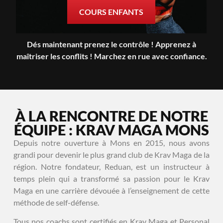
COURS ENFANTS
Dés maintenant prenez le contrôle ! Apprenez à
maîtriser les conflits ! Marchez en rue avec confiance.
À LA RENCONTRE DE NOTRE
ÉQUIPE : KRAV MAGA MONS
Depuis notre ouverture à Mons en 2015, nous avons
grandi pour devenir le plus grand club de Krav Maga de la
région. Notre fondateur, Reduan, est un instructeur à
temps plein qui a transformé sa passion pour le Krav
Maga en une carrière dévouée à l’enseignement de cette
méthode de self-défense.
Tous nos coachs sont certifiés en Krav Maga et Personal