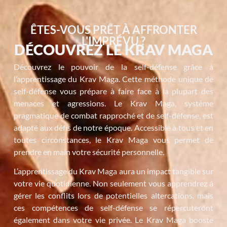
ÊTES-VOUS PRÊT À AFFRONTER
L'IMPRÉVU ?
DÉCOUVREZ LE KRAV MAGA
Découvrez le pouvoir de la self-défense grâce à
l’apprentissage du Krav Maga. Cette méthode unique de
self-défense vous prépare à faire face à la plupart des
menaces et agressions. Le Krav Maga, système
pragmatique de combat rapproché et de self-défense, est
adapté aux défis de notre époque. Accessible à tous et en
toutes circonstances, le Krav Maga vous permet de
prendre en main votre sécurité personnelle.
L’apprentissage du Krav Maga aura un impact tangible sur
votre vie quotidienne. Non seulement vous apprendrez à
gérer les conflits lors de potentielles altercations, mais
ces compétences de self-défense se répercuteront
également dans votre vie privée. Le Krav Maga booste