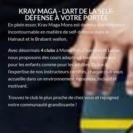
KRAV MAGA - L'ART DE LA SELF-
DÉFENSE À VOTRE PORTÉE
En plein essor, Krav Maga Mons est devenu une référence
incontournable en matière de self-défense dans le
Hainaut et le Brabant wallon.
Avec désormais
4 clubs
à Mons, Ath, Charleroi et Lasne,
nous proposons des cours adaptés à tous les niveaux,
pour les enfants comme pour les adultes. Grâce à
l’expertise de nos instructeurs certifiés, chaque club vous
accueille dans un environnement rigoureux, inclusif et
motivant.
Trouvez le club le plus proche de chez vous et rejoignez
notre communauté grandissante !