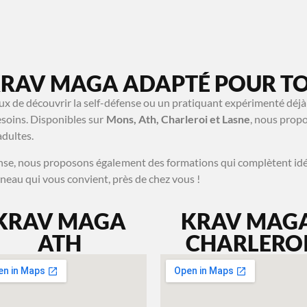
MA SÉANCE OFFERTE
À PROPOS
CONTACT
KRAV MAGA ADAPTÉ POUR TO
ux de découvrir la self-défense ou un pratiquant expérimenté dé
soins. Disponibles sur
Mons, Ath, Charleroi et Lasne
, nous propo
adultes.
ense, nous proposons également des formations qui complètent id
eau qui vous convient, près de chez vous !
KRAV MAGA
KRAV MAG
ATH
CHARLERO