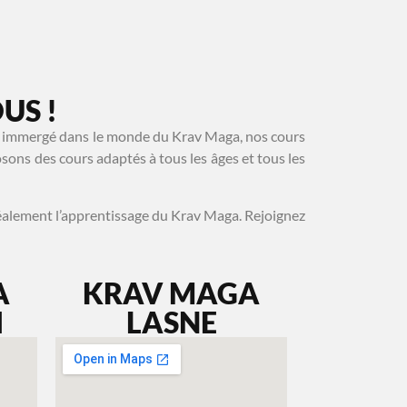
US !
jà immergé dans le monde du Krav Maga, nos cours
sons des cours adaptés à tous les âges et tous les
éalement l’apprentissage du Krav Maga. Rejoignez
A
KRAV MAGA
I
LASNE