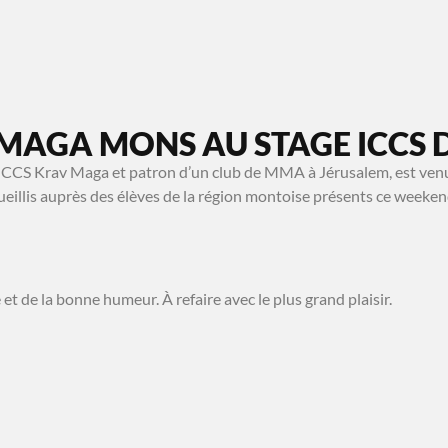
MA SÉANCE OFFERTE
À PROPOS
CONTACT
 MAGA MONS AU STAGE ICCS 
de ICCS Krav Maga et patron d’un club de MMA à Jérusalem, est ve
cueillis auprès des élèves de la région montoise présents ce weeken
 et de la bonne humeur. À refaire avec le plus grand plaisir.