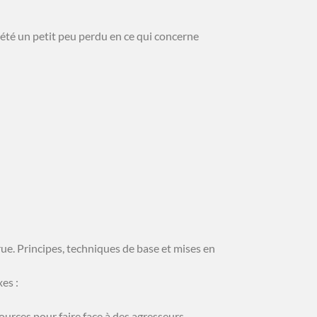
i été un petit peu perdu en ce qui concerne
rue. Principes, techniques de base et mises en
xes :
urces pour faire face à des agresseurs