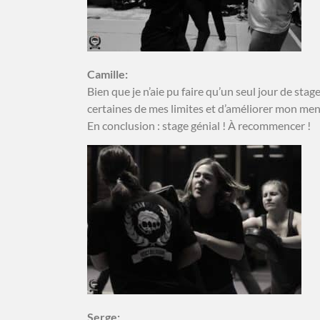
Camille:
Bien que je n’aie pu faire qu’un seul jour de st
certaines de mes limites et d’améliorer mon men
En conclusion : stage génial ! À recommencer !
Serge: