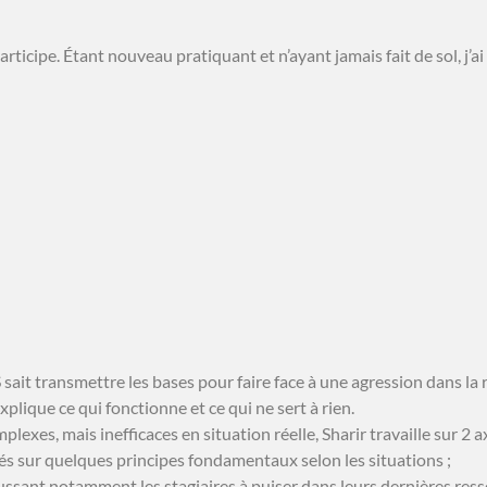
articipe. Étant nouveau pratiquant et n’ayant jamais fait de sol, j’a
 sait transmettre les bases pour faire face à une agression dans la 
plique ce qui fonctionne et ce qui ne sert à rien.
lexes, mais inefficaces en situation réelle, Sharir travaille sur 2 a
asés sur quelques principes fondamentaux selon les situations ;
ssant notamment les stagiaires à puiser dans leurs dernières resso