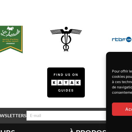
Pour offrir 
cookies pour
à ces techn
de navigatio
consentement
Ac
NEWSLETTERS