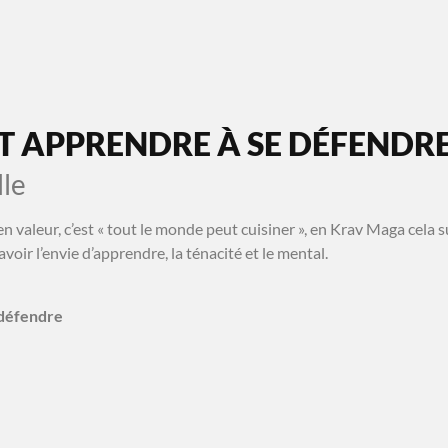
MA SÉANCE OFFERTE
À PROPOS
CONTACT
T APPRENDRE À SE DÉFENDR
lle
en valeur, c’est « tout le monde peut cuisiner », en Krav Maga cela
avoir l’envie d’apprendre, la ténacité et le mental.
 défendre