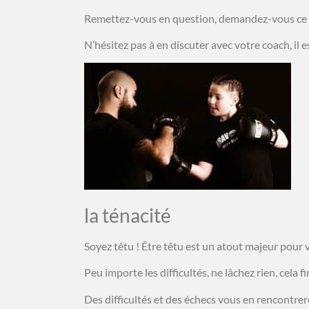
Remettez-vous en question, demandez-vous ce 
N’hésitez pas à en discuter avec votre coach, il 
la ténacité
Soyez têtu ! Être têtu est un atout majeur pour 
Peu importe les difficultés, ne lâchez rien, cela
Des difficultés et des échecs vous en rencontrer