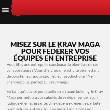
MISEZ SUR LE KRAV MAGA
POUR FÉDÉRER VOS
ÉQUIPES EN ENTREPRISE
Vous êtes une entreprise soucieuse du bien-être de ses
collaborateurs ? Vous cherchez une activité permettant
de booster leur motivation et leur productivité ? Ne
cherchez plus, pensez au Krav Maga !
En tant qu’activité ponctuelle ou en team building, le Krav
Maga permettra à vos salariés de se dépenser de façon
ludique et enrichissante. Une dépense d’énergie parfaite
pour réduire le stress, tout en favorisant la cohésion