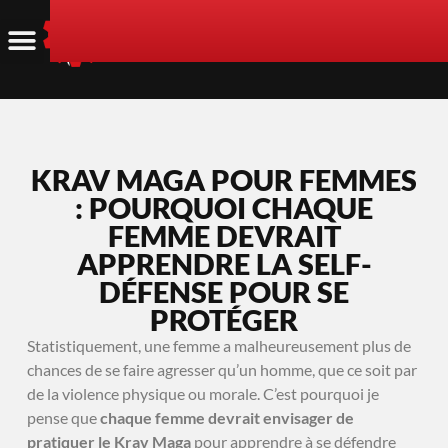
KRAV MAGA POUR FEMMES
: POURQUOI CHAQUE
FEMME DEVRAIT
APPRENDRE LA SELF-
DÉFENSE POUR SE
PROTÉGER
Statistiquement, une femme a malheureusement plus de
chances de se faire agresser qu’un homme, que ce soit par
de la violence physique ou morale. C’est pourquoi je
pense que
chaque femme devrait envisager de
pratiquer le Krav Maga
pour apprendre à se défendre