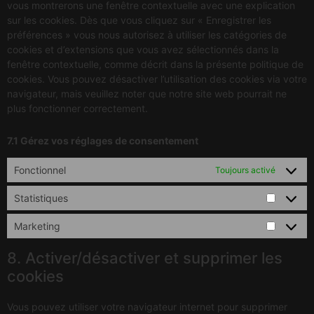
vous montrerons une fenêtre contextuelle avec une explication
sur les cookies. Dès que vous cliquez sur « Enregistrer les
préférences » vous nous autorisez à utiliser les catégories de
cookies et d’extensions que vous avez sélectionnés dans la
fenêtre contextuelle, comme décrit dans la présente politique de
cookies. Vous pouvez désactiver l’utilisation des cookies via votre
navigateur, mais veuillez noter que notre site web pourrait ne
plus fonctionner correctement.
7.1 Gérez vos réglages de consentement
Fonctionnel
Toujours activé
Statistiques
Marketing
8. Activer/désactiver et supprimer les
cookies
Vous pouvez utiliser votre navigateur internet pour supprimer