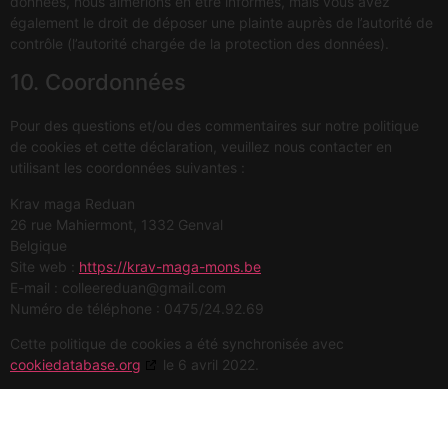
données, nous aimerions en être informés, mais vous avez
également le droit de déposer une plainte auprès de l’autorité de
contrôle (l’autorité chargée de la protection des données).
10. Coordonnées
Pour des questions et/ou des commentaires sur notre politique
de cookies et cette déclaration, veuillez nous contacter en
utilisant les coordonnées suivantes :
Krav maga Reduan
26 rue Mahiermont, 1332 Genval
Belgique
Site web :
https://krav-maga-mons.be
E-mail :
colleereduan@
gmail.com
Numéro de téléphone : 0475/24.92.69
Cette politique de cookies a été synchronisée avec
cookiedatabase.org
le 6 avril 2022.