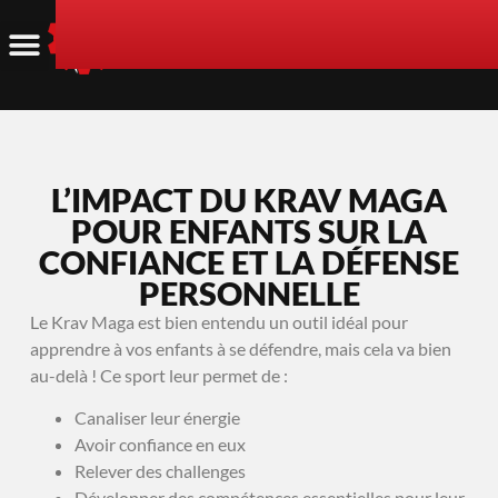
L’IMPACT DU KRAV MAGA
POUR ENFANTS SUR LA
CONFIANCE ET LA DÉFENSE
PERSONNELLE
Le Krav Maga est bien entendu un outil idéal pour
apprendre à vos enfants à se défendre, mais cela va bien
au-delà ! Ce sport leur permet de :
Canaliser leur énergie
Avoir confiance en eux
Relever des challenges
Développer des compétences essentielles pour leur