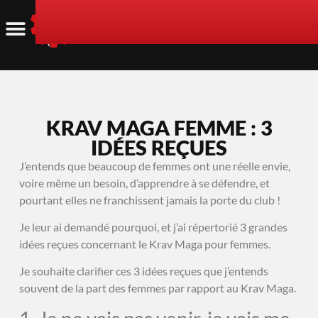
KRAV MAGA FEMME : 3
IDÉES REÇUES
J’entends que beaucoup de femmes ont une réelle envie,
voire même un besoin, d’apprendre à se défendre, et
pourtant elles ne franchissent jamais la porte du club !
Je leur ai demandé pourquoi, et j’ai répertorié 3 grandes
idées reçues concernant le Krav Maga pour femmes.
Je souhaite clarifier ces 3 idées reçues que j’entends
souvent de la part des femmes par rapport au Krav Maga.