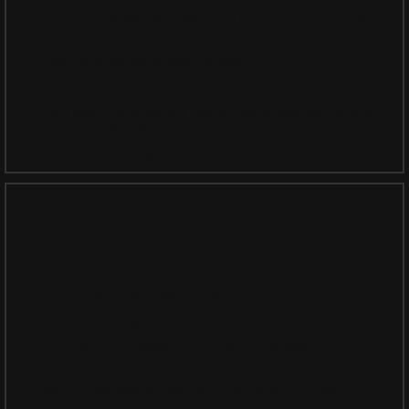
Comment passer au-dessus de la crainte de prendre
des coups
Gérer votre stress et votre colère
Renforcer votre mental
Vous fixer des objectifs clairs, (transposable, dans la
vie de tous les jours)
Faire des combats (uniquement si tel est votre souhait)
Les bénéfices personnels au
terme de cette formation:
Augmenter la confiance en soi
Apprendre à mieux se connaître
Améliorer l’énergie au quotidien
Favoriser le dépassement de soi, le passage à l’action
dans la vie de tous les jours
Réduit le stress/la colère et apprendre à le gérer