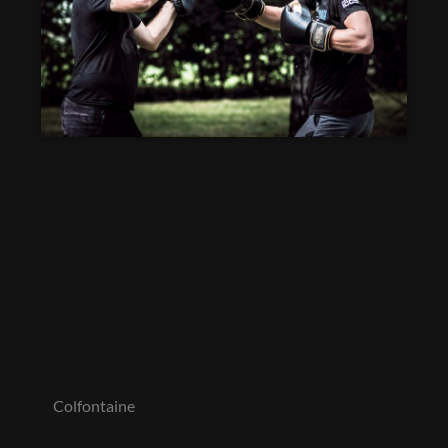
Durée:
6 mois
2x séances privées par semaine
1x séance de coaching mental par mois
Où?
Colfontaine